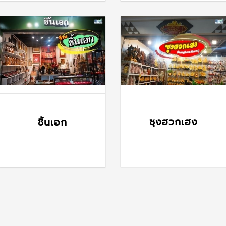
ซุงฮวกเฮง
ชิ้นเอก