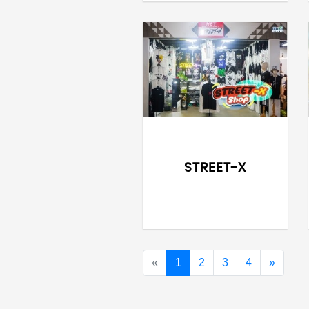
STREET-X
«
1
2
3
4
»