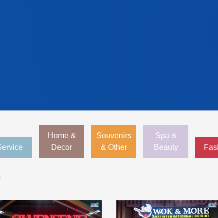
Home &
Souvenirs
Spa &
Service
Decor
& Other
Beauty
Fas
r