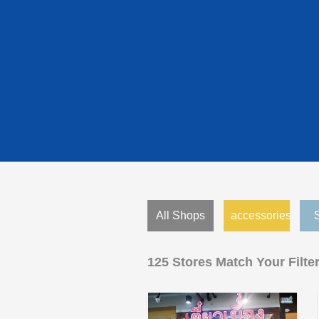
All Shops
accessories
125 Stores Match Your Filte