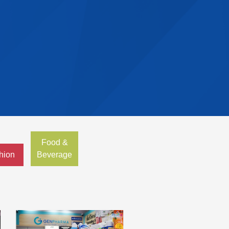
Food &
hion
Beverage