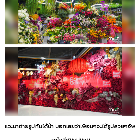
แวะมาถ่ายรูปกันได้น้า บอกเลยว่าเพื่อนๆจะได้รูปสวยๆอัพ
ลงไอจีกันแน่นอน