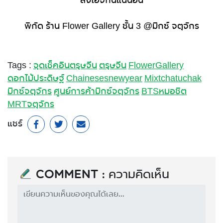
พิกัด ร้าน Flower Gallery ชั้น 3 @มิกซ์ จตุจักร
Tags :
จุดเช็คอินตรุษจีน
ตรุษจีน
FlowerGallery
ดอกไม้ประดิษฐ์
Chainesesnewyear
Mixtchatuchak
มิกซ์จตุจักร
ศูนย์การค้ามิกซ์จตุจักร
BTSหมอชิต
MRTจตุจักร
แชร์
Comment : ความคิดเห็น