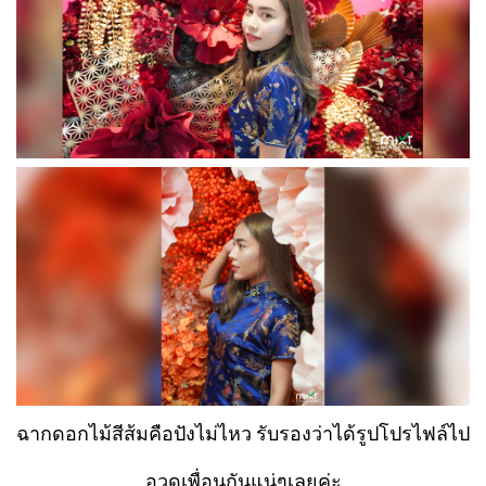
ฉาก ดอกไม้สีส้มคือปังไม่ไหว รับรองว่าได้รูปโปรไฟล์ไป
อวดเพื่อนกันแน่ๆเลยค่ะ