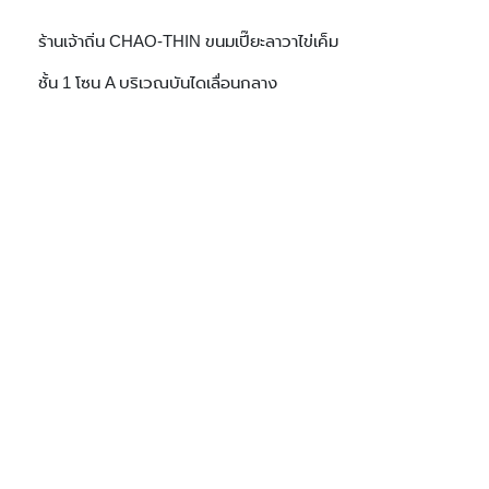
ร้านเจ้าถิ่น CHAO-THIN ขนมเปี๊ยะลาวาไข่เค็ม
ชั้น 1 โซน A บริเวณบันไดเลื่อนกลาง