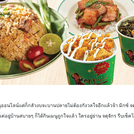
เมนูออนไลน์แต่ก็กลัวงบจะบานปลายไม่ต้องกังวลใจอีกแล้วจ้า มิกซ์ จ
แค่อยู่บ้านสบายๆ ก็ได้กินเมนูถูกใจแล้ว ใครอยู่ย่าน จตุจักร รีบเช็