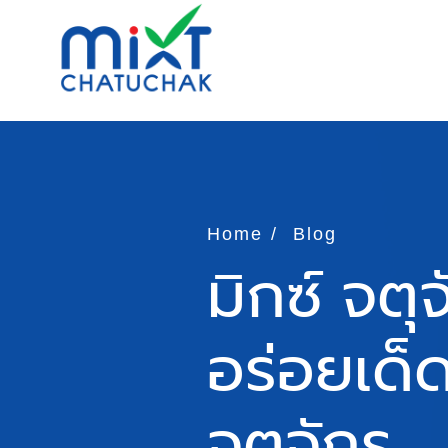
Home
Blog
มิกซ์ จตุ
อร่อยเด็
จตุจักร