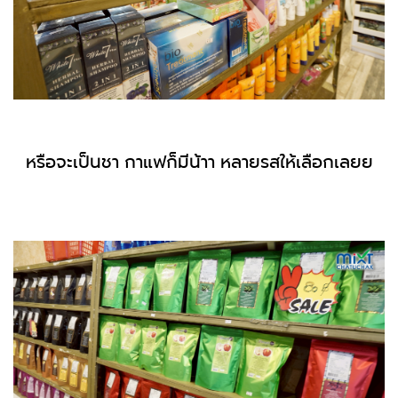
หรือจะเป็นชา กาแฟก็มีน้าา หลายรสให้เลือกเลยย