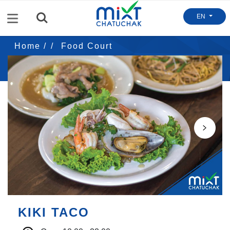
Menu
EN
Home /
Food Court
KIki taco
Next
KIKI TACO