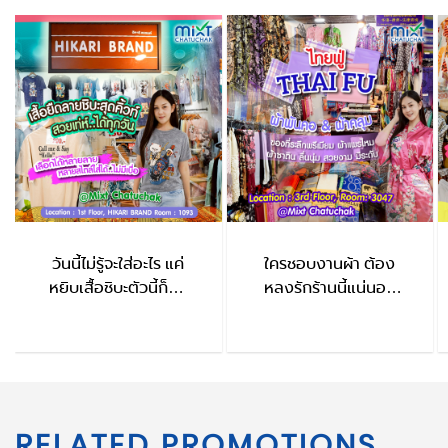
วันนี้ไม่รู้จะใส่อะไร แค่
ใครชอบงานผ้า ต้อง
หยิบเสื้อชิบะตัวนี้ก็จบ
หลงรักร้านนี้แน่นอน
HIKARI BRAND
ThaiFu
RELATED PROMOTIONS