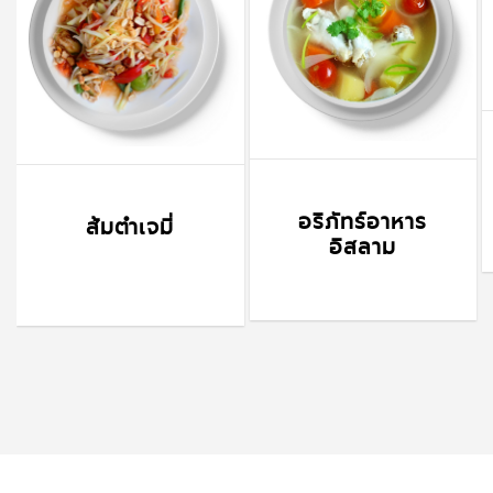
อริภัทร์อาหาร
ส้มตำเจมี่
อิสลาม