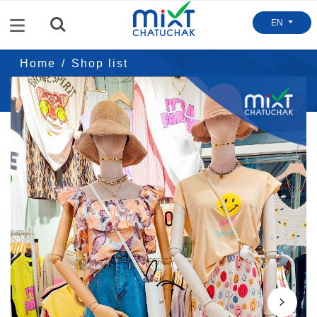
Menu
EN
Home
Shop list
Warmlight.store