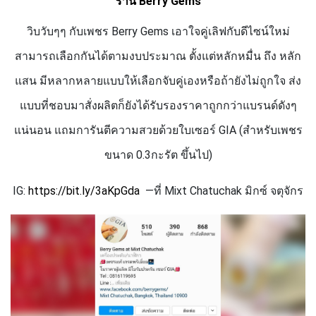
ร้าน
Berry Gems
วิบวับๆๆ กับเพชร
Berry Gems
เอาใจคู่เลิฟกับดีไซน์ใหม่
สามารถเลือกกันได้ตามงบประมาณ ตั้งแต่หลักหมื่น ถึง หลัก
แสน มีหลากหลายแบบให้เลือกจับคู่เองหรือถ้ายังไม่ถูกใจ ส่ง
แบบที่ชอบมาสั่งผลิตก็ยังได้รับรองราคาถูกกว่าแบรนด์ดังๆ
แน่นอน แถมการันตีความสวยด้วยใบเซอร์
GIA
(สำหรับเพชร
ขนาด
0.3
กะรัต ขึ้นไป)
IG:
https://bit.ly/
3
aKpGda
—ที่
Mixt Chatuchak
มิกซ์ จตุจักร