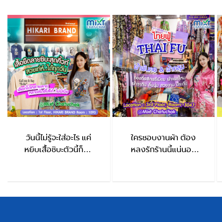
วันนี้ไม่รู้จะใส่อะไร แค่
ใครชอบงานผ้า ต้อง
หยิบเสื้อชิบะตัวนี้ก็จบ
หลงรักร้านนี้แน่นอน
HIKARI BRAND
ThaiFu