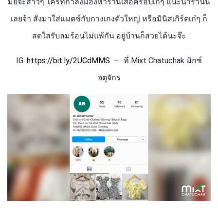
มั้ยจ๊ะสาวๆ ใครที่กำลังมองหาร้านเสื้อครอปเก๋ๆ แนะนำร้านนี้
เลยจ้า สั่งมาใส่แมตช์กับกางเกงตัวใหญ่ หรือมินิสเกิร์ตเก๋ๆ ก็
สดใสรับลมร้อนไม่แพ้กัน อยู่บ้านก็สวยได้นะจ๊ะ
IG:
https://bit.ly/
2
UCdMMS
— ที่
Mixt Chatuchak
มิกซ์
จตุจักร