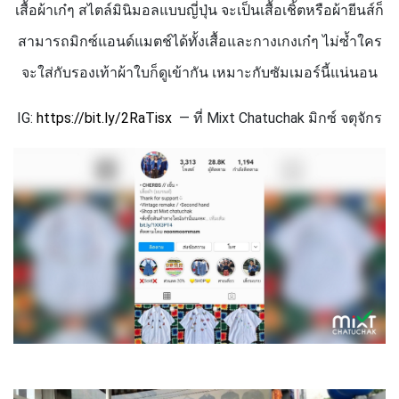
เสื้อผ้าเก๋ๆ สไตล์มินิมอลแบบญี่ปุ่น จะเป็นเสื้อเชิ้ตหรือผ้ายีนส์ก็
สามารถมิกซ์แอนด์แมตช์ได้ทั้งเสื้อและกางเกงเก๋ๆ ไม่ซ้ำใคร
จะใส่กับรองเท้าผ้าใบก็ดูเข้ากัน เหมาะกับซัมเมอร์นี้แน่นอน
IG:
https://bit.ly/
2
RaTisx
— ที่
Mixt Chatuchak
มิกซ์ จตุจักร