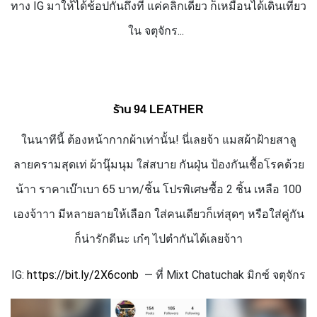
ทาง
IG
มาให้ได้ช้อปกันถึงที่ แค่คลิกเดียว ก็เหมือนได้เดินเที่ยว
ใน จตุจักร...
ร้าน 94
LEATHER
ในนาทีนี้ ต้องหน้ากากผ้าเท่านั้น! นี่เลยจ้า แมสผ้าฝ้ายสาลู
ลายครามสุดเท่ ผ้านุ๊มนุม ใส่สบาย กันฝุ่น ป้องกันเชื้อโรคด้วย
น้าา ราคาเบ๊าเบา 65 บาท/ชิ้น โปรพิเศษซื้อ 2 ชิ้น เหลือ 100
เองจ้าาา มีหลายลายให้เลือก ใส่คนเดียวก็เท่สุดๆ หรือใส่คู่กัน
ก็น่ารักดีนะ เก๋ๆ ไปตำกันได้เลยจ้าา
IG:
https://bit.ly/
2
X
6
conb
— ที่
Mixt Chatuchak
มิกซ์ จตุจักร