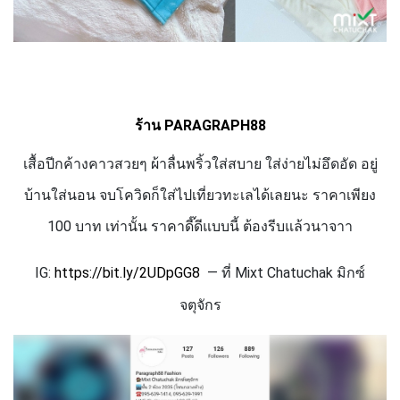
ร้าน
PARAGRAPH
88
เสื้อปีกค้างคาวสวยๆ ผ้าลื่นพริ้วใส่สบาย ใส่ง่ายไม่อึดอัด อยู่
บ้านใส่นอน จบโควิดก็ใส่ไปเที่ยวทะเลได้เลยนะ
ราคาเพียง
100 บาท เท่านั้น ราคาดี๊ดีแบบนี้ ต้องรีบแล้วนาจาา
IG:
https://bit.ly/
2
UDpGG
8
— ที่
Mixt Chatuchak
มิกซ์
จตุจักร