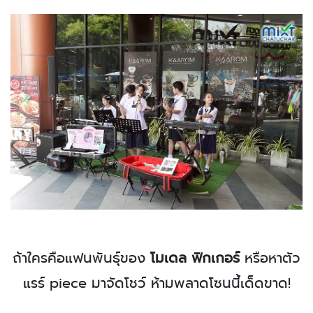
ถ้าใครคือแฟนพันธุ์ของ
โมเดล ฟิกเกอร์
หรือหาตัว
แรร์ piece มาจัดโชว์ ห้ามพลาดโซนนี้เด็ดขาด!