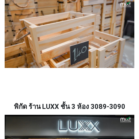
พิกัด ร้าน
LUXX
ชั้น
3
ห้อง
3089-3090