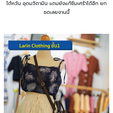
ไต้หวัน อุดมวิตามิน แถมยังแก้ซึมเศร้าได้อีก ยก
ซดเลยงานนี้